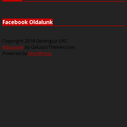
Facebook Oldalunk
Copyright 2018 Gézengúz UKC
Ribosome
by GalussoThemes.com
Powered by
WordPress