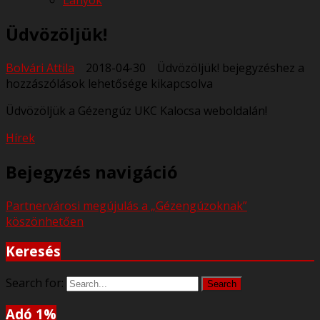
Lányok
Üdvözöljük!
Bolvári Attila
2018-04-30
Üdvözöljük! bejegyzéshez
a
hozzászólások lehetősége kikapcsolva
Üdvözöljük a Gézengúz UKC Kalocsa weboldalán!
Hírek
Bejegyzés navigáció
Partnervárosi megújulás a „Gézengúzoknak”
köszönhetően
Keresés
Search for:
Search
Adó 1%