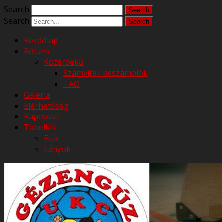
Search
Search
Kezdőlap
Rólunk
Közérdekű
Számviteli beszámolók
TAO
Galéria
Elérhetőség
Kapcsolat
Tabellák
Fiúk
Lányok