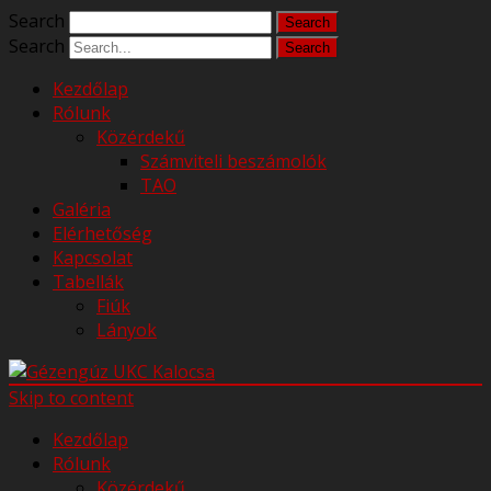
Search
Search
Kezdőlap
Rólunk
Közérdekű
Számviteli beszámolók
TAO
Galéria
Elérhetőség
Kapcsolat
Tabellák
Fiúk
Lányok
Skip to content
Kezdőlap
Rólunk
Közérdekű