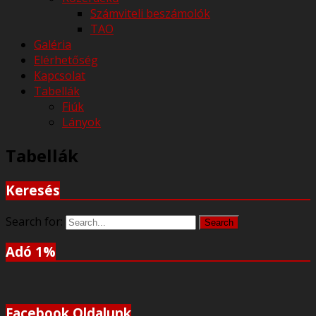
Számviteli beszámolók
TAO
Galéria
Elérhetőség
Kapcsolat
Tabellák
Fiúk
Lányok
Tabellák
Keresés
Search for:
Search
Adó 1%
Facebook Oldalunk