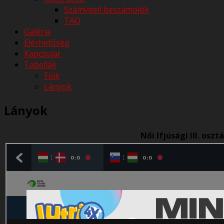
Számviteli beszámolók
TAO
Galéria
Elérhetőség
Kapcsolat
Tabellák
Fiúk
Lányok
Lányok
Női Ifjúsági III. oszt