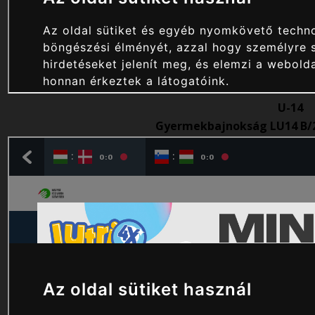
U-14
Gyermekbajnokság LU14 B/2 