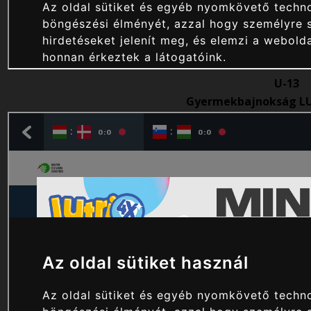
U-13
Gyermekbajnokság LU1