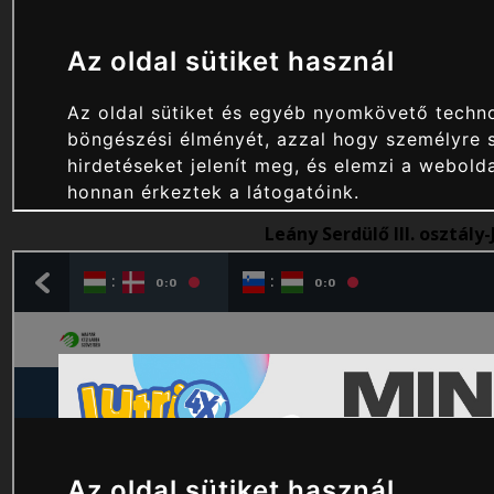
Leány Serdülő III. osztály-