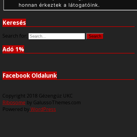
Keresés
Search for:
Search
Adó 1%
Facebook Oldalunk
Copyright 2018 Gézengúz UKC
Ribosome
by GalussoThemes.com
Powered by
WordPress