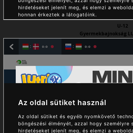
U-12
Gyermekbajnokság LU1