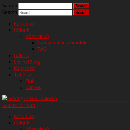
Search
Search
Kezdőlap
Rólunk
Közérdekű
Számviteli beszámolók
TAO
Galéria
Elérhetőség
Kapcsolat
Tabellák
Fiúk
Lányok
Skip to content
Kezdőlap
Rólunk
Közérdekű