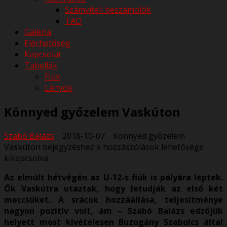
Számviteli beszámolók
TAO
Galéria
Elérhetőség
Kapcsolat
Tabellák
Fiúk
Lányok
Könnyed győzelem Vaskúton
Szabó Balázs
2018-10-07
Könnyed győzelem
Vaskúton bejegyzéshez
a hozzászólások lehetősége
kikapcsolva
Az elmúlt hétvégén az U-12-s fiúk is pályára léptek.
Ők Vaskútra utaztak, hogy letudják az első két
meccsüket. A srácok hozzáállása, teljesítménye
nagyon pozitív volt, ám – Szabó Balázs edzőjük
helyett most kivételesen Buzogány Szabolcs által