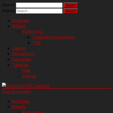
Search
Search
Kezdőlap
Rólunk
Közérdekű
Számviteli beszámolók
TAO
Galéria
Elérhetőség
Kapcsolat
Tabellák
Fiúk
Lányok
Skip to content
Kezdőlap
Rólunk
Közérdekű