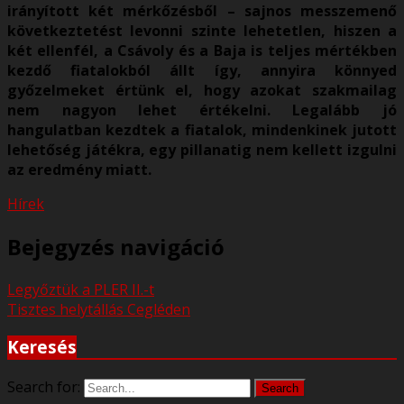
irányított két mérkőzésből – sajnos messzemenő
következtetést levonni szinte lehetetlen, hiszen a
két ellenfél, a Csávoly és a Baja is teljes mértékben
kezdő fiatalokból állt így, annyira könnyed
győzelmeket értünk el, hogy azokat szakmailag
nem nagyon lehet értékelni. Legalább jó
hangulatban kezdtek a fiatalok, mindenkinek jutott
lehetőség játékra, egy pillanatig nem kellett izgulni
az eredmény miatt.
Hírek
Bejegyzés navigáció
Legyőztük a PLER II.-t
Tisztes helytállás Cegléden
Keresés
Search for:
Search